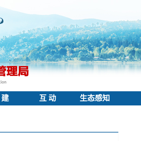
 建
互 动
生态感知