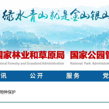
 讯
公 开
服 务
党
物种保护