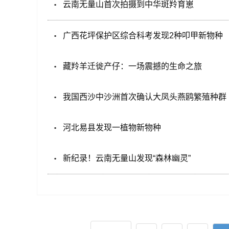
云南无量山首次拍摄到中华斑羚育崽
广西花坪保护区综合科考发现2种叩甲新物种
藏羚羊迁徙产仔：一场震撼的生命之旅
我国西沙中沙洲首次确认大凤头燕鸥繁殖种群
河北易县发现一植物新物种
新纪录！云南无量山发现“森林幽灵”