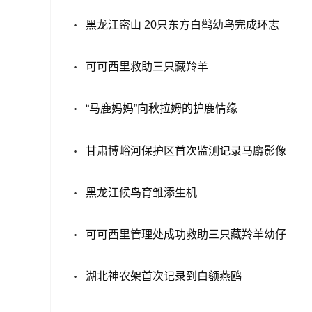
黑龙江密山 20只东方白鹳幼鸟完成环志
可可西里救助三只藏羚羊
“马鹿妈妈”向秋拉姆的护鹿情缘
甘肃博峪河保护区首次监测记录马麝影像
黑龙江候鸟育雏添生机
可可西里管理处成功救助三只藏羚羊幼仔
湖北神农架首次记录到白额燕鸥