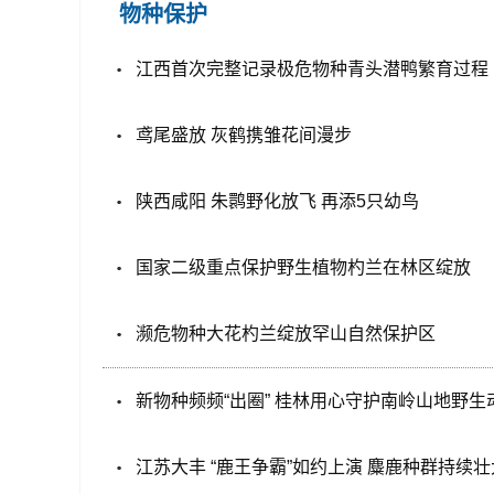
物种保护
江西首次完整记录极危物种青头潜鸭繁育过程
鸢尾盛放 灰鹤携雏花间漫步
陕西咸阳 朱鹮野化放飞 再添5只幼鸟
国家二级重点保护野生植物杓兰在林区绽放
濒危物种大花杓兰绽放罕山自然保护区
新物种频频“出圈” 桂林用心守护南岭山地野生
江苏大丰 “鹿王争霸”如约上演 麋鹿种群持续壮