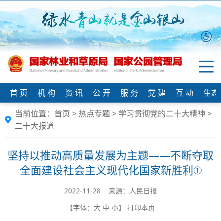
首 页
机 构
资 讯
公 开
服 务
党 建
互 动
生态
当前位置：
首页
>
热点专题
>
学习贯彻党的二十大精神
>
二十大报道
坚持以推动高质量发展为主题——不断夺取
全面建设社会主义现代化国家新胜利①
2022-11-28 来源：人民日报
【字体：
大
中
小
】
打印本页