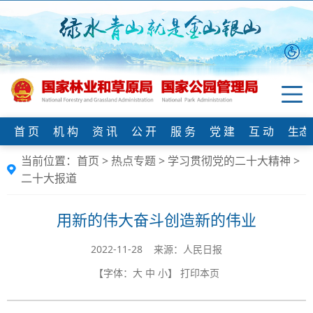
首 页
机 构
资 讯
公 开
服 务
党 建
互 动
生态
当前位置：
首页
>
热点专题
>
学习贯彻党的二十大精神
>
二十大报道
用新的伟大奋斗创造新的伟业
2022-11-28 来源：人民日报
【字体：
大
中
小
】
打印本页