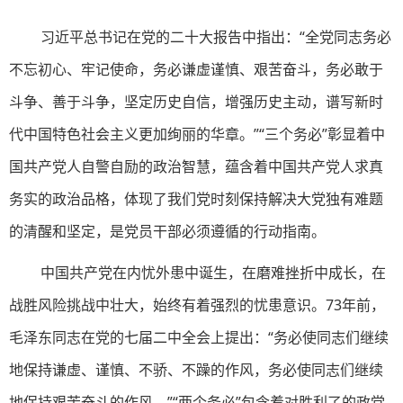
习近平总书记在党的二十大报告中指出：“全党同志务必
不忘初心、牢记使命，务必谦虚谨慎、艰苦奋斗，务必敢于
斗争、善于斗争，坚定历史自信，增强历史主动，谱写新时
代中国特色社会主义更加绚丽的华章。”“三个务必”彰显着中
国共产党人自警自励的政治智慧，蕴含着中国共产党人求真
务实的政治品格，体现了我们党时刻保持解决大党独有难题
的清醒和坚定，是党员干部必须遵循的行动指南。
中国共产党在内忧外患中诞生，在磨难挫折中成长，在
战胜风险挑战中壮大，始终有着强烈的忧患意识。73年前，
毛泽东同志在党的七届二中全会上提出：“务必使同志们继续
地保持谦虚、谨慎、不骄、不躁的作风，务必使同志们继续
地保持艰苦奋斗的作风。”“两个务必”包含着对胜利了的政党