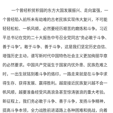
一个曾经积贫积弱的东方大国发展振兴、走向富强，一
个曾经陷入前所未有劫难的古老民族实现伟大复兴，不可能
轻轻松松、一帆风顺，必然要经历艰苦的磨炼和斗争。习近
平总书记在党的二十大报告中号召全党同志“务必敢于斗争、
善于斗争”。敢于斗争、善于斗争，这是我们坚定历史自信、
增强历史主动，谱写新时代中国特色社会主义更加绚丽华章
的必然要求。中国共产党诞生于国家内忧外患、民族危难之
时，一出生就铭刻着斗争的烙印，一路走来就是在斗争中求
得生存、获得发展、赢得胜利。越是接近民族复兴越不会一
帆风顺，越要准备经受风高浪急甚至惊涛骇浪的重大考验。
新征程上，我们务必敢于斗争、善于斗争，发扬斗争精神，
提高斗争本领，全力战胜前进道路上各种困难和挑战，向着