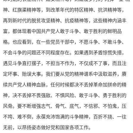
神、红旗渠精神等，到改革年代的特区精神、抗洪精神等，
再到新时代的脱贫攻坚精神、抗疫精神等，这些精神内涵丰
富，都体现着中国共产党人敢于斗争、敢于胜利的鲜明品
格。也应看到，在一些党员干部中，不愿斗争、不敢斗争、
不会斗争的问题还不同程度存在。如果遇到矛盾惊慌失措，
遇见斗争直打摆子，不担当不作为，不仅成不了事，而且注
定坏事、贻误大事。我们要从党的精神谱系中汲取滋养，赓
续共产党人精神血脉，任何时候都决不丢掉革命加拼命的精
神，决不丢掉不畏强敌、不惧风险、敢于斗争、勇于胜利的
风骨。要不断增强志气、骨气、底气，不信邪、不怕鬼，压
不垮、难不倒，永葆充沛饱满的斗争精神，百折不挠、一往
无前，以昂扬姿态做好党和国家各项工作。