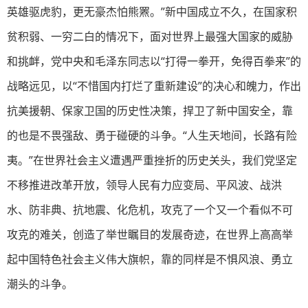
英雄驱虎豹，更无豪杰怕熊罴。”新中国成立不久，在国家积
贫积弱、一穷二白的情况下，面对世界上最强大国家的威胁
和挑衅，党中央和毛泽东同志以“打得一拳开，免得百拳来”的
战略远见，以“不惜国内打烂了重新建设”的决心和魄力，作出
抗美援朝、保家卫国的历史性决策，捍卫了新中国安全，靠
的也是不畏强敌、勇于碰硬的斗争。“人生天地间，长路有险
夷。”在世界社会主义遭遇严重挫折的历史关头，我们党坚定
不移推进改革开放，领导人民有力应变局、平风波、战洪
水、防非典、抗地震、化危机，攻克了一个又一个看似不可
攻克的难关，创造了举世瞩目的发展奇迹，在世界上高高举
起中国特色社会主义伟大旗帜，靠的同样是不惧风浪、勇立
潮头的斗争。