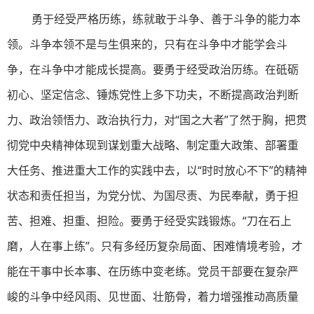
勇于经受严格历练，练就敢于斗争、善于斗争的能力本
领。斗争本领不是与生俱来的，只有在斗争中才能学会斗
争，在斗争中才能成长提高。要勇于经受政治历练。在砥砺
初心、坚定信念、锤炼党性上多下功夫，不断提高政治判断
力、政治领悟力、政治执行力，对“国之大者”了然于胸，把贯
彻党中央精神体现到谋划重大战略、制定重大政策、部署重
大任务、推进重大工作的实践中去，以“时时放心不下”的精神
状态和责任担当，为党分忧、为国尽责、为民奉献，勇于担
苦、担难、担重、担险。要勇于经受实践锻炼。“刀在石上
磨，人在事上练”。只有多经历复杂局面、困难情境考验，才
能在干事中长本事、在历练中变老练。党员干部要在复杂严
峻的斗争中经风雨、见世面、壮筋骨，着力增强推动高质量