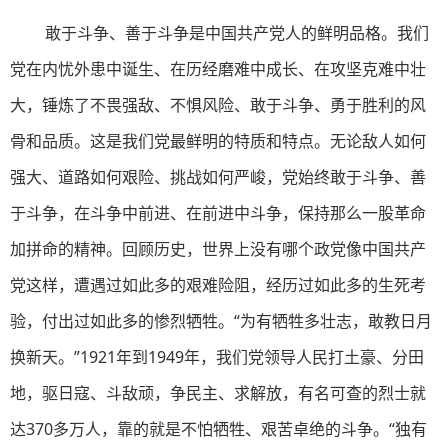
敢于斗争、善于斗争是中国共产党人的鲜明品格。我们
党在内忧外患中诞生、在历经磨难中成长、在攻坚克难中壮
大，锤炼了不畏强敌、不惧风险、敢于斗争、勇于胜利的风
骨和品质。这是我们党最鲜明的特质和特点。无论敌人如何
强大、道路如何艰险、挑战如何严峻，党始终敢于斗争、善
于斗争，在斗争中前进、在前进中斗争，保持那么一股革命
加拼命的精神。回顾历史，世界上没有哪个政党像中国共产
党这样，遭遇过如此多的艰难险阻，经历过如此多的生死考
验，付出过如此多的惨烈牺牲。“为有牺牲多壮志，敢教日月
换新天。”1921年到1949年，我们党领导人民打土豪、分田
地，驱日寇、斗敌顽，争民主、求解放，有名可查的烈士就
达370多万人，靠的就是不怕牺牲、艰苦卓绝的斗争。“独有