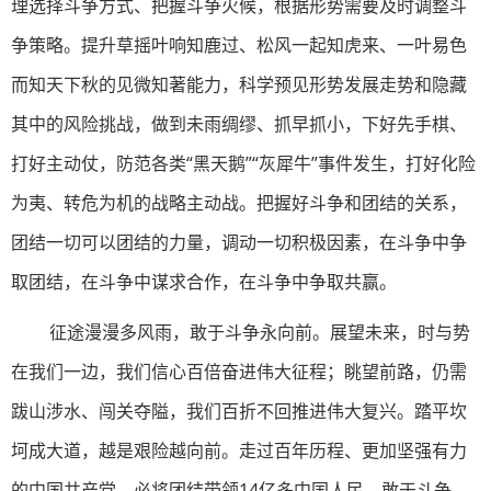
理选择斗争方式、把握斗争火候，根据形势需要及时调整斗
争策略。提升草摇叶响知鹿过、松风一起知虎来、一叶易色
而知天下秋的见微知著能力，科学预见形势发展走势和隐藏
其中的风险挑战，做到未雨绸缪、抓早抓小，下好先手棋、
打好主动仗，防范各类“黑天鹅”“灰犀牛”事件发生，打好化险
为夷、转危为机的战略主动战。把握好斗争和团结的关系，
团结一切可以团结的力量，调动一切积极因素，在斗争中争
取团结，在斗争中谋求合作，在斗争中争取共赢。
征途漫漫多风雨，敢于斗争永向前。展望未来，时与势
在我们一边，我们信心百倍奋进伟大征程；眺望前路，仍需
跋山涉水、闯关夺隘，我们百折不回推进伟大复兴。踏平坎
坷成大道，越是艰险越向前。走过百年历程、更加坚强有力
的中国共产党，必将团结带领14亿多中国人民，敢于斗争、