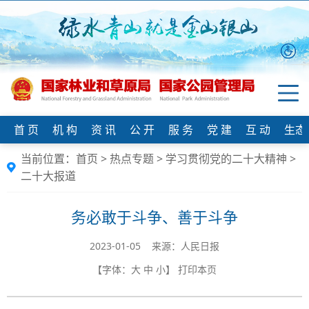
首 页
机 构
资 讯
公 开
服 务
党 建
互 动
生态
当前位置：
首页
>
热点专题
>
学习贯彻党的二十大精神
>
二十大报道
务必敢于斗争、善于斗争
2023-01-05 来源：人民日报
【字体：
大
中
小
】
打印本页