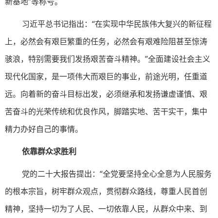
新基地”等称号。
习近平总书记指出：“在实现中华民族伟大复兴的新征程
上，必然会有艰巨繁重的任务，必然会有艰难险阻甚至惊涛
骇浪，特别需要我们发扬艰苦奋斗精神。”全面建设社会主义
现代化国家，是一项伟大而艰巨的事业，前途光明，任重道
远。向着新的奋斗目标出发，必须继承和发扬谦虚谨慎、艰
苦奋斗的光荣传统和优良作风，脚踏实地、苦干实干，集中
精力办好自己的事情。
依靠群众求胜利
党的二十大报告提出：“全党要坚持全心全意为人民服务
的根本宗旨，树牢群众观点，贯彻群众路线，尊重人民首创
精神，坚持一切为了人民、一切依靠人民，从群众中来、到