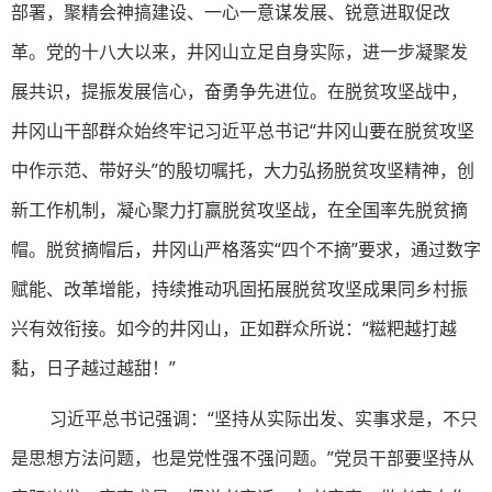
部署，聚精会神搞建设、一心一意谋发展、锐意进取促改
革。党的十八大以来，井冈山立足自身实际，进一步凝聚发
展共识，提振发展信心，奋勇争先进位。在脱贫攻坚战中，
井冈山干部群众始终牢记习近平总书记“井冈山要在脱贫攻坚
中作示范、带好头”的殷切嘱托，大力弘扬脱贫攻坚精神，创
新工作机制，凝心聚力打赢脱贫攻坚战，在全国率先脱贫摘
帽。脱贫摘帽后，井冈山严格落实“四个不摘”要求，通过数字
赋能、改革增能，持续推动巩固拓展脱贫攻坚成果同乡村振
兴有效衔接。如今的井冈山，正如群众所说：“糍粑越打越
黏，日子越过越甜！”
习近平总书记强调：“坚持从实际出发、实事求是，不只
是思想方法问题，也是党性强不强问题。”党员干部要坚持从