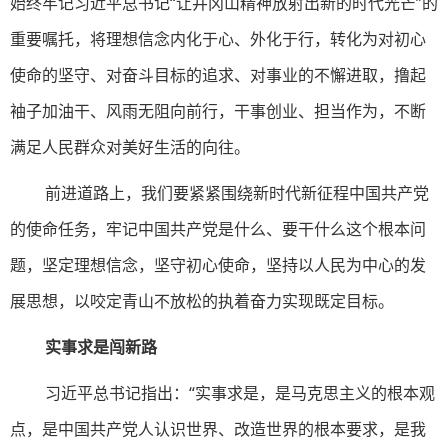
始终牢记习近平总书记“让井冈山精神放射出新的时代光芒”的
重要嘱托，将理想信念内化于心、外化于行，转化为对初心
使命的坚守、对奋斗目标的追求、对事业的不懈进取，撸起
袖子加油干、风雨无阻向前行，干事创业、担当作为，不断
满足人民群众对美好生活的向往。
前进道路上，我们要紧紧围绕新时代新征程中国共产党
的使命任务，牢记中国共产党是什么、要干什么这个根本问
题，坚定理想信念，坚守初心使命，坚持以人民为中心的发
展思想，以咬定青山不放松的执着奋力实现既定目标。
实事求是闯新路
习近平总书记指出：“实事求是，是马克思主义的根本观
点，是中国共产党人认识世界、改造世界的根本要求，是我