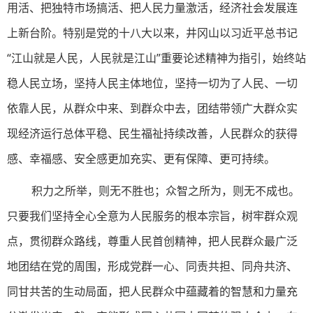
用活、把独特市场搞活、把人民力量激活，经济社会发展连
上新台阶。特别是党的十八大以来，井冈山以习近平总书记
“江山就是人民，人民就是江山”重要论述精神为指引，始终站
稳人民立场，坚持人民主体地位，坚持一切为了人民、一切
依靠人民，从群众中来、到群众中去，团结带领广大群众实
现经济运行总体平稳、民生福祉持续改善，人民群众的获得
感、幸福感、安全感更加充实、更有保障、更可持续。
积力之所举，则无不胜也；众智之所为，则无不成也。
只要我们坚持全心全意为人民服务的根本宗旨，树牢群众观
点，贯彻群众路线，尊重人民首创精神，把人民群众最广泛
地团结在党的周围，形成党群一心、同责共担、同舟共济、
同甘共苦的生动局面，把人民群众中蕴藏着的智慧和力量充