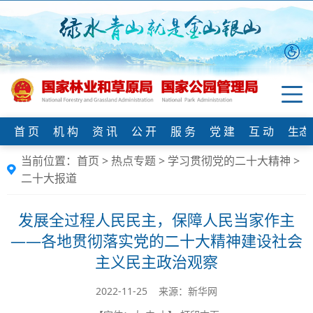
首 页
机 构
资 讯
公 开
服 务
党 建
互 动
生态
当前位置：
首页
>
热点专题
>
学习贯彻党的二十大精神
>
二十大报道
发展全过程人民民主，保障人民当家作主
——各地贯彻落实党的二十大精神建设社会
主义民主政治观察
2022-11-25 来源：新华网