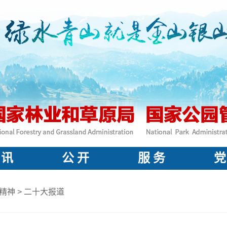
 讯
公 开
服 务
党
精神
>
二十大报道