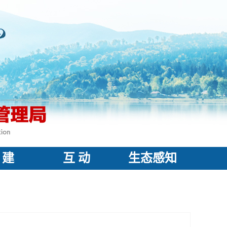
 建
互 动
生态感知