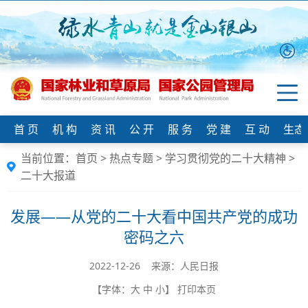
首 页
机 构
资 讯
公 开
服 务
党 建
互 动
生态
当前位置：
首页
>
热点专题
>
学习贯彻党的二十大精神
>
二十大报道
发展——从党的二十大看中国共产党的成功
密码之六
2022-12-26 来源：人民日报
【字体：
大
中
小
】
打印本页