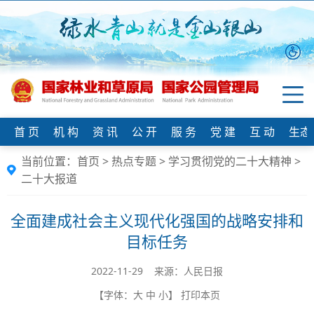
首 页
机 构
资 讯
公 开
服 务
党 建
互 动
生态
当前位置：
首页
>
热点专题
>
学习贯彻党的二十大精神
>
二十大报道
全面建成社会主义现代化强国的战略安排和
目标任务
2022-11-29 来源：人民日报
【字体：
大
中
小
】
打印本页