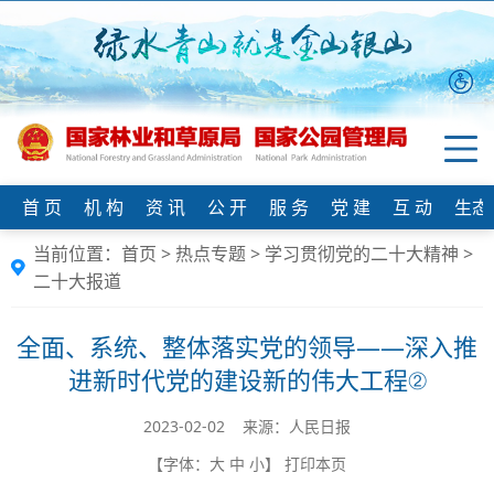
首 页
机 构
资 讯
公 开
服 务
党 建
互 动
生态
当前位置：
首页
>
热点专题
>
学习贯彻党的二十大精神
>
二十大报道
全面、系统、整体落实党的领导——深入推
进新时代党的建设新的伟大工程②
2023-02-02 来源：人民日报
【字体：
大
中
小
】
打印本页