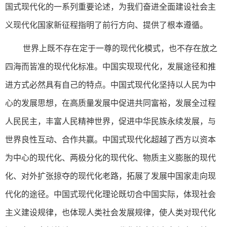
国式现代化的一系列重要论述，为我们奋进全面建设社会主
义现代化国家新征程指明了前行方向、提供了根本遵循。
世界上既不存在定于一尊的现代化模式，也不存在放之
四海而皆准的现代化标准。中国实现现代化，发展途径和推
进方式必然具有自己的特点。中国式现代化坚持以人民为中
心的发展思想，在高质量发展中促进共同富裕，发展全过程
人民民主，丰富人民精神世界，促进中华民族永续发展，与
世界良性互动、合作共赢。中国式现代化超越了西方以资本
为中心的现代化、两极分化的现代化、物质主义膨胀的现代
化、对外扩张掠夺的现代化老路，拓展了发展中国家走向现
代化的途径。中国式现代化理论既切合中国实际，体现社会
主义建设规律，也体现人类社会发展规律，使人类对现代化