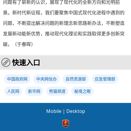
问题有了崭新的认识，展现了现代化的全新方向和光明前
景。新时代新征程，我们要聚焦中国式现代化进程中遇到的
问题，不断提出解决问题的新理念新思路新办法，不断塑造
发展新动能新优势，推动现代化理论和实践取得更多创新突
破。（于春晖）
快速入口
中国政府网
中央网信办
自然资源部
应急管理部
人民网
新华网
熊猫频道
秘境之眼
Mobile
|
Desktop