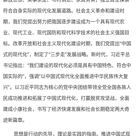
符合自身实际的现代化发展道路。社会主义革命和建设时
期，我们党提出努力把我国逐步建设成为一个具有现代农
业、现代工业、现代国防和现代科学技术的社会主义强国目
标。改革开放和社会主义现代化建设时期，我们党提出“中国
式的现代化”，制定了“三步走”发展战略。新时代，习近平总
书记指出：“我们建设的现代化必须是具有中国特色、符合中
国实际的”，强调“以中国式现代化全面推进中华民族伟大复
兴”。以习近平同志为核心的党中央团结带领全党全国各族人
民成功推进和拓展了中国式现代化，打赢脱贫攻坚战，全面
建成小康社会，书写了经济快速发展和社会长期稳定两大奇
迹新篇章。
思想是行动的先导，理论是实践的指南。推进中国式现