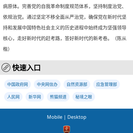
病原体。完善党的自我革命制度规范体系，坚持制度治党、
依规治党。通过坚定不移全面从严治党，确保党在新时代坚
持和发展中国特色社会主义的历史进程中始终成为坚强领导
核心，走好新时代的赶考路，答好新时代的新考卷。（陈从
楷）
快速入口
中国政府网
中央网信办
自然资源部
应急管理部
人民网
新华网
熊猫频道
秘境之眼
Mobile
|
Desktop