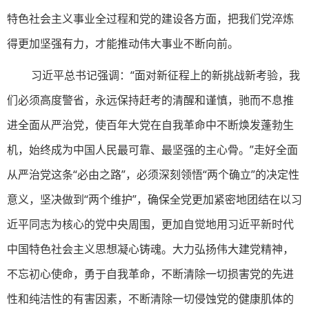
特色社会主义事业全过程和党的建设各方面，把我们党淬炼
得更加坚强有力，才能推动伟大事业不断向前。
习近平总书记强调：“面对新征程上的新挑战新考验，我
们必须高度警省，永远保持赶考的清醒和谨慎，驰而不息推
进全面从严治党，使百年大党在自我革命中不断焕发蓬勃生
机，始终成为中国人民最可靠、最坚强的主心骨。”走好全面
从严治党这条“必由之路”，必须深刻领悟“两个确立”的决定性
意义，坚决做到“两个维护”，确保全党更加紧密地团结在以习
近平同志为核心的党中央周围，更加自觉地用习近平新时代
中国特色社会主义思想凝心铸魂。大力弘扬伟大建党精神，
不忘初心使命，勇于自我革命，不断清除一切损害党的先进
性和纯洁性的有害因素，不断清除一切侵蚀党的健康肌体的