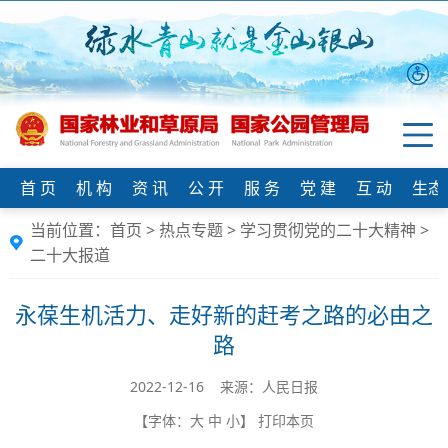
首 页
机 构
资 讯
公 开
服 务
党 建
互 动
生态
当前位置：
首页
>
热点专题
>
学习贯彻党的二十大精神
>
二十大报道
永葆生机活力、走好新的赶考之路的必由之
路
2022-12-16 来源：人民日报
【字体：
大
中
小
】
打印本页