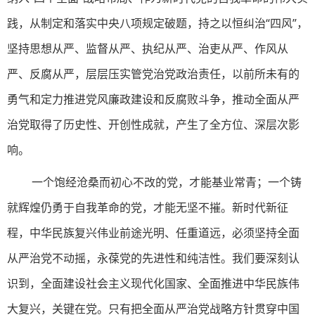
践，从制定和落实中央八项规定破题，持之以恒纠治“四风”，
坚持思想从严、监督从严、执纪从严、治吏从严、作风从
严、反腐从严，层层压实管党治党政治责任，以前所未有的
勇气和定力推进党风廉政建设和反腐败斗争，推动全面从严
治党取得了历史性、开创性成就，产生了全方位、深层次影
响。
一个饱经沧桑而初心不改的党，才能基业常青；一个铸
就辉煌仍勇于自我革命的党，才能无坚不摧。新时代新征
程，中华民族复兴伟业前途光明、任重道远，必须坚持全面
从严治党不动摇，永葆党的先进性和纯洁性。我们要深刻认
识到，全面建设社会主义现代化国家、全面推进中华民族伟
大复兴，关键在党。只有把全面从严治党战略方针贯穿中国