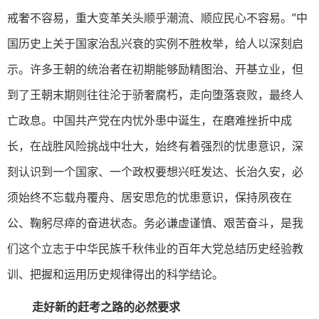
戒奢不容易，重大变革关头顺乎潮流、顺应民心不容易。”中
国历史上关于国家治乱兴衰的实例不胜枚举，给人以深刻启
示。许多王朝的统治者在初期能够励精图治、开基立业，但
到了王朝末期则往往沦于骄奢腐朽，走向堕落衰败，最终人
亡政息。中国共产党在内忧外患中诞生，在磨难挫折中成
长，在战胜风险挑战中壮大，始终有着强烈的忧患意识，深
刻认识到一个国家、一个政权要想兴旺发达、长治久安，必
须始终不忘载舟覆舟、居安思危的忧患意识，保持夙夜在
公、鞠躬尽瘁的奋进状态。务必谦虚谨慎、艰苦奋斗，是我
们这个立志于中华民族千秋伟业的百年大党总结历史经验教
训、把握和运用历史规律得出的科学结论。
走好新的赶考之路的必然要求