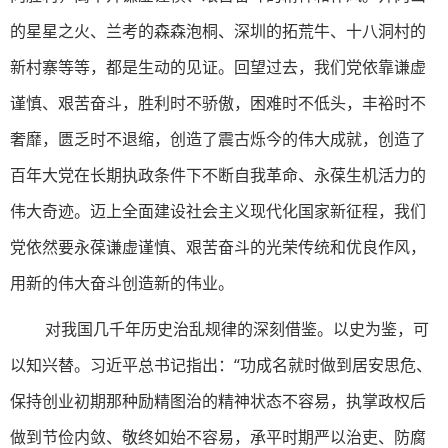
的星星之火、兰考的森森泡桐、深圳的拓荒牛、十八洞村的
新村寨等等，都是生动的见证。回望过去，我们党依靠谦虚
谨慎、艰苦奋斗，胜利时不骄傲，困难时不低头，丰裕时不
奢靡，匮乏时不退缩，创造了震古烁今的伟大成就，创造了
百年大党在长期执政条件下不断自我革命、永葆生机活力的
伟大奇迹。迈上全面建设社会主义现代化国家新征程，我们
党依然要永葆谦虚谨慎、艰苦奋斗的光荣传统和优良作风，
用新的伟大奋斗创造新的伟业。
对我国几千年历史治乱规律的深刻借鉴。以史为鉴，可
以知兴替。习近平总书记指出：“功成名就时做到居安思危、
保持创业初期那种励精图治的精神状态不容易，执掌政权后
做到节俭内敛、敬终如始不容易，承平时期严以治吏、防腐