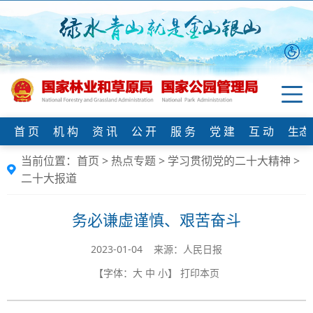
首 页
机 构
资 讯
公 开
服 务
党 建
互 动
生态
当前位置：
首页
>
热点专题
>
学习贯彻党的二十大精神
>
二十大报道
务必谦虚谨慎、艰苦奋斗
2023-01-04 来源：人民日报
【字体：
大
中
小
】
打印本页