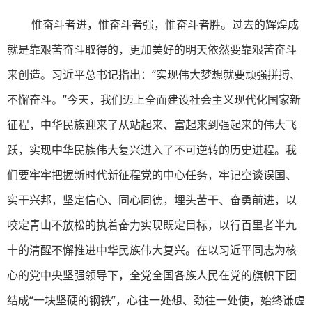
惟奋斗者进，惟奋斗者强，惟奋斗者胜。过去的辉煌成
就是靠艰苦奋斗取得的，更加美好的明天依然要靠艰苦奋斗
来创造。习近平总书记指出：“实现伟大梦想就要顽强拼搏、
不懈奋斗。”今天，我们迈上全面建设社会主义现代化国家新
征程，中华民族迎来了从站起来、富起来到强起来的伟大飞
跃，实现中华民族伟大复兴进入了不可逆转的历史进程。我
们要牢牢把握新时代新征程党的中心任务，牢记空谈误国、
实干兴邦，坚定信心、同心同德，埋头苦干、奋勇前进，以
咬定青山不放松的执着奋力实现既定目标，以行百里者半九
十的清醒不懈推进中华民族伟大复兴。在以习近平同志为核
心的党中央坚强领导下，全党全国各族人民在党的旗帜下团
结成“一块坚硬的钢铁”，心往一处想、劲往一处使，始终谦虚