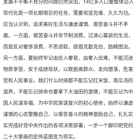
发展不平衡不充分的问题仍然突出，14亿多人口要整体迈入
现代化是一项长期艰巨的任务，需要攻坚克难、久久为功。
应当认识到，追求美好生活与谦虚谨慎、艰苦奋斗并不矛
盾。一方面，艰苦奋斗并非节制消费，过清心寡欲的生活，
而是反对奢侈浪费、不思进取，提倡克勤克俭、励精图治。
另一方面，要始终牢记由俭入奢易、由奢入俭难，不能沉迷
物质享受、安于成绩现状，以致脱离群众、走向堕落，危害
党和人民事业。我们什么时候都不能忘记红米饭、南瓜汤的
滋养，不能忘记拼命也要拿下大油田的激情，不能忘记为中
国人民谋幸福、为中华民族谋复兴的初心使命，始终以谦虚
谨慎的心态警醒自己、以艰苦奋斗的精神激励自己，扎扎实
实完成好党中央作出的各项决策部署，一步一个脚印把党的
二十大擘画的宏伟蓝图变为现实。