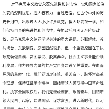
对马克思主义政党永葆先进性和纯洁性、党和国家长治
久安的深刻忧思。胜人者有力，自胜者强。在古今中外的历
史长河中，出现过大大小小许多政党，但大都昙花一现。如
何保持自身的先进性和纯洁性，在执政后巩固无产阶级政
权，是马克思主义建党学说关注的重大课题。苏联解体、苏
共垮台、东欧剧变，原因固然很多，但一个重要原因在于执
政党骄傲自满、贪图享受、脱离群众。社会主义事业能否顺
利发展，作为领导力量的共产党自身建设至关重要。在血雨
腥风的革命年代，我们党谦虚谨慎、艰苦奋斗，胸怀崇高革
命理想，保持旺盛革命精神，团结带领人民取得中国革命胜
利。执掌全国政权后，我们党谦虚谨慎、艰苦奋斗，团结带
领人民白手起家，建设国家、谋求富强。进入新时代，以习