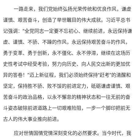
一路走来，我们党始终弘扬光荣传统和优良作风，谦虚
谨慎、艰苦奋斗，创造了举世瞩目的伟大成就。习近平总书
记强调：“全党同志一定要不忘初心、继续前进，永远保持谦
虚、谨慎、不骄、不躁的作风，永远保持艰苦奋斗的作风，
勇于变革、勇于创新，永不僵化、永不停滞，继续在这场历
史性考试中经受考验，努力向历史、向人民交出新的更加优
异的答卷！”迈上新征程，我们必须始终保持“赶考”的清醒和
坚定，保持胜不骄、败不馁的前进定力，砥砺谦虚谨慎、艰
苦奋斗的政治品格，以永不懈怠的精神状态和一往无前的奋
斗姿态破除前进道路上一切艰难险阻，一步一个脚印把前无
古人的伟大事业推向前进。
应对世情国情党情深刻变化的必然要求。当今时代，我