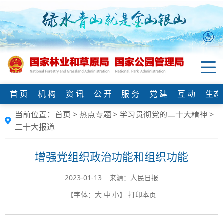
首 页
机 构
资 讯
公 开
服 务
党 建
互 动
生态
当前位置：
首页
>
热点专题
>
学习贯彻党的二十大精神
>
二十大报道
增强党组织政治功能和组织功能
2023-01-13 来源：人民日报
【字体：
大
中
小
】
打印本页