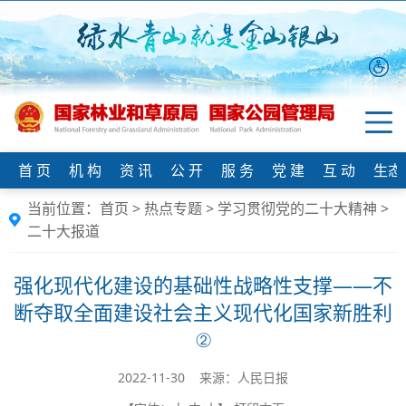
首 页
机 构
资 讯
公 开
服 务
党 建
互 动
生态
当前位置：
首页
>
热点专题
>
学习贯彻党的二十大精神
>
二十大报道
强化现代化建设的基础性战略性支撑——不
断夺取全面建设社会主义现代化国家新胜利
②
2022-11-30 来源：人民日报