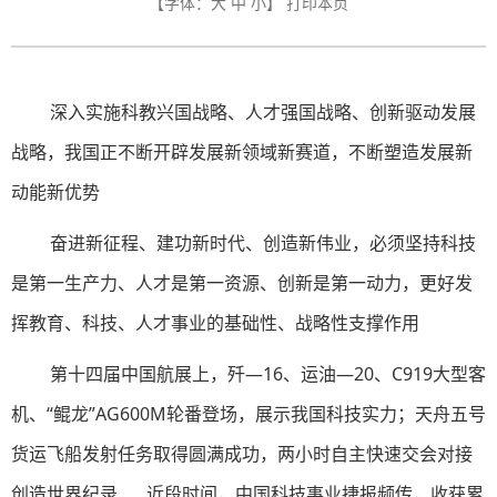
【字体：
大
中
小
】
打印本页
深入实施科教兴国战略、人才强国战略、创新驱动发展
战略，我国正不断开辟发展新领域新赛道，不断塑造发展新
动能新优势
奋进新征程、建功新时代、创造新伟业，必须坚持科技
是第一生产力、人才是第一资源、创新是第一动力，更好发
挥教育、科技、人才事业的基础性、战略性支撑作用
第十四届中国航展上，歼—16、运油—20、C919大型客
机、“鲲龙”AG600M轮番登场，展示我国科技实力；天舟五号
货运飞船发射任务取得圆满成功，两小时自主快速交会对接
创造世界纪录……近段时间，中国科技事业捷报频传，收获累