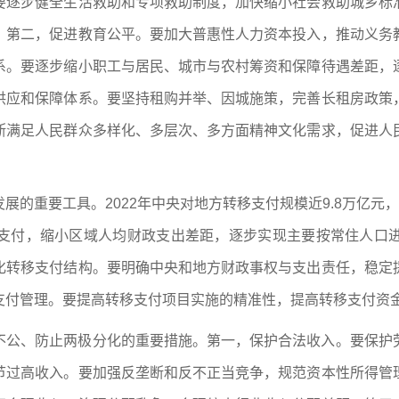
要逐步健全生活救助和专项救助制度，加快缩小社会救助城乡标
。第二，促进教育公平。要加大普惠性人力资本投入，推动义务
系。要逐步缩小职工与居民、城市与农村筹资和保障待遇差距，
供应和保障体系。要坚持租购并举、因城施策，完善长租房政策
断满足人民群众多样化、多层次、多方面精神文化需求，促进人
的重要工具。2022年中央对地方转移支付规模近9.8万亿元，比
支付，缩小区域人均财政支出差距，逐步实现主要按常住人口
化转移支付结构。要明确中央和地方财政事权与支出责任，稳定
支付管理。要提高转移支付项目实施的精准性，提高转移支付资
不公、防止两极分化的重要措施。第一，保护合法收入。要保护
节过高收入。要加强反垄断和反不正当竞争，规范资本性所得管