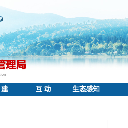
 建
互 动
生态感知