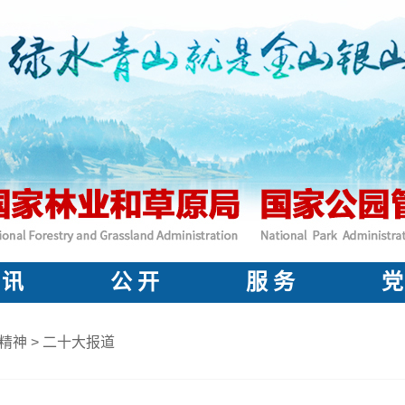
 讯
公 开
服 务
党
精神
>
二十大报道