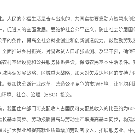
性。人民的幸福生活是奋斗出来的，共同富裕要靠勤劳智慧来创
一，促进人的全面发展。要维护社会公平正义，防止社会阶层固
公平的条件，提高全社会就业创业和创新创造能力，鼓励勤劳致
，全面推进乡村振兴，对易返贫人口加强监测、及早干预，确保
强农村基础设施和公共服务体系建设，保障农民基本生活条件。
区域协调发展战略、区域重大战略，加大对欠发达地区的支持力
性。要加快垄断行业改革，营造公平竞争的市场环境，让平均利
环境、社会、治理（ESG）投资。
前，我国住户部门可支配收入占国民可支配总收入的比重约为60
济增长基本同步、劳动报酬提高与劳动生产率提高基本同步，构建
通过扩大就业和提高就业质量增加劳动者收入，拓展服务业、中