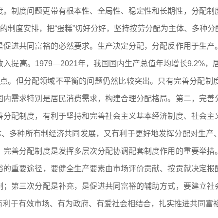
度。制度问题更带有根本性、全局性、稳定性和长期性，分配制
理的制度安排，把“蛋糕”切好分好，坚持按劳分配为主体、多种
是促进共同富裕的必然要求。生产决定分配，分配反作用于生产
提高。1979—2021年，我国国内生产总值年均增长9.2%，
百分点。但分配领域不平衡的问题仍然比较突出。只有完善分配制
国内需求特别是居民消费需求，构建合理分配格局。第二，完善
善分配制度，有利于坚持和完善社会主义基本经济制度、社会主
主体、多种所有制经济共同发展，又有利于更好地发挥分配对生产
，完善分配制度是发挥多层次分配协调配套制度作用的重要举措
裕的重要途径，要健全生产要素由市场评价贡献、按贡献决定报
制；第三次分配是补充，是促进共同富裕的辅助方式，要建立社
有利于有效市场、有为政府、有爱社会相结合，扎实推进共同富