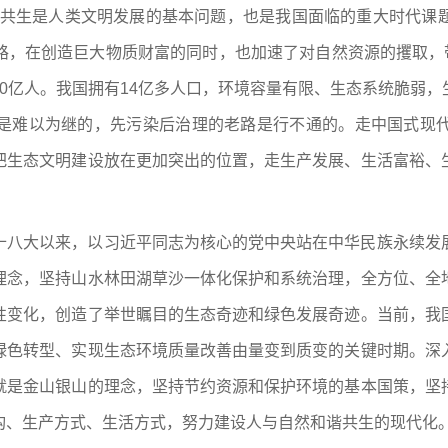
谐共生是人类文明发展的基本问题，也是我国面临的重大时代课
路，在创造巨大物质财富的同时，也加速了对自然资源的攫取，带
0亿人。我国拥有14亿多人口，环境容量有限、生态系统脆弱
是难以为继的，先污染后治理的老路是行不通的。走中国式现
把生态文明建设放在更加突出的位置，走生产发展、生活富裕、
十八大以来，以习近平同志为核心的党中央站在中华民族永续发
理念，坚持山水林田湖草沙一体化保护和系统治理，全方位、全
性变化，创造了举世瞩目的生态奇迹和绿色发展奇迹。当前，我
绿色转型、实现生态环境质量改善由量变到质变的关键时期。深
就是金山银山的理念，坚持节约资源和保护环境的基本国策，坚
构、生产方式、生活方式，努力建设人与自然和谐共生的现代化