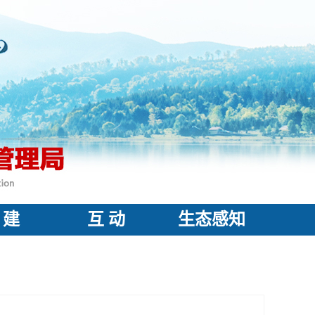
 建
互 动
生态感知