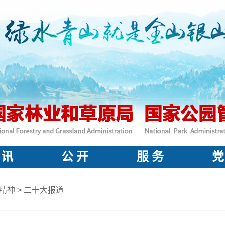
 讯
公 开
服 务
党
精神
>
二十大报道