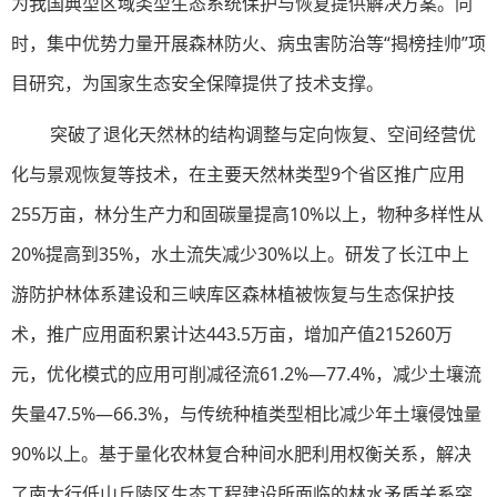
为我国典型区域类型生态系统保护与恢复提供解决方案。同
时，集中优势力量开展森林防火、病虫害防治等“揭榜挂帅”项
目研究，为国家生态安全保障提供了技术支撑。
突破了退化天然林的结构调整与定向恢复、空间经营优
化与景观恢复等技术，在主要天然林类型9个省区推广应用
255万亩，林分生产力和固碳量提高10%以上，物种多样性从
20%提高到35%，水土流失减少30%以上。研发了长江中上
游防护林体系建设和三峡库区森林植被恢复与生态保护技
术，推广应用面积累计达443.5万亩，增加产值215260万
元，优化模式的应用可削减径流61.2%—77.4%，减少土壤流
失量47.5%—66.3%，与传统种植类型相比减少年土壤侵蚀量
90%以上。基于量化农林复合种间水肥利用权衡关系，解决
了南太行低山丘陵区生态工程建设所面临的林水矛盾关系突