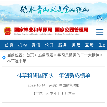
首 页
机 构
资 讯
公 开
服 务
党 建
互 动
生态
当前位置：
首页
>
热点专题
>
学习贯彻党的二十大精神
>
林草这十年
林草科研国家队十年创新成绩单
2022-10-14 来源：中国绿色时报
【字体：
大
中
小
】
打印本页