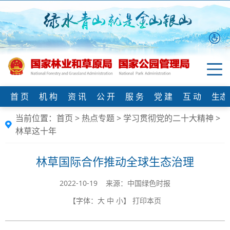
首 页
机 构
资 讯
公 开
服 务
党 建
互 动
生态
当前位置：
首页
>
热点专题
>
学习贯彻党的二十大精神
>
林草这十年
林草国际合作推动全球生态治理
2022-10-19 来源：中国绿色时报
【字体：
大
中
小
】
打印本页