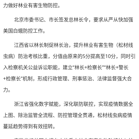
力做好林业有害生物防控。
北京市委书记、市长签发总林长令，要求从严从快加强
美国白蛾防控工作。
江西省以林长制促林长治，提升林业有害生物（松材线
虫病）防治考核比重，分值由原来的5分提高至10分，同时引
入检察机关公益诉讼职能，建立“林长+检察长”“林长+警长
+检察长”机制，形成行政管理、刑事惩治、法律监督强大合
力。
浙江省强化数字赋能，深化联防联控，实现疫情数据全
上图、除治监管全流程、防控管理全贯通，松材线虫病疫情
蔓延趋势得到有效扭转。