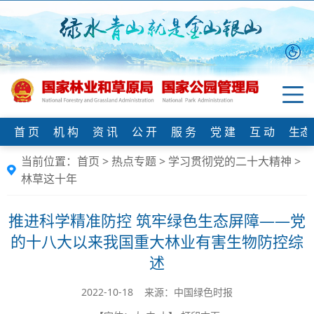
首 页
机 构
资 讯
公 开
服 务
党 建
互 动
生态
当前位置：
首页
>
热点专题
>
学习贯彻党的二十大精神
>
林草这十年
推进科学精准防控 筑牢绿色生态屏障——党
的十八大以来我国重大林业有害生物防控综
述
2022-10-18 来源：中国绿色时报