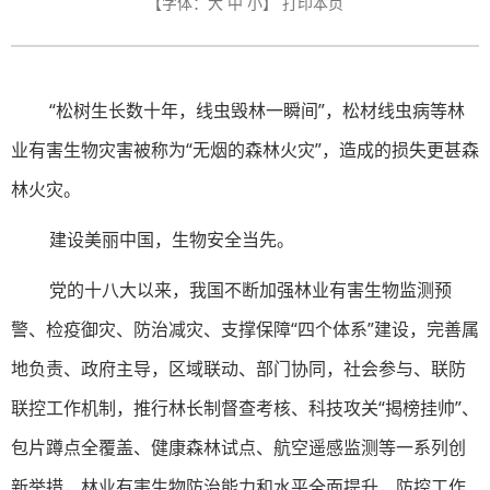
【字体：
大
中
小
】
打印本页
“松树生长数十年，线虫毁林一瞬间”，松材线虫病等林
业有害生物灾害被称为“无烟的森林火灾”，造成的损失更甚森
林火灾。
建设美丽中国，生物安全当先。
党的十八大以来，我国不断加强林业有害生物监测预
警、检疫御灾、防治减灾、支撑保障“四个体系”建设，完善属
地负责、政府主导，区域联动、部门协同，社会参与、联防
联控工作机制，推行林长制督查考核、科技攻关“揭榜挂帅”、
包片蹲点全覆盖、健康森林试点、航空遥感监测等一系列创
新举措，林业有害生物防治能力和水平全面提升，防控工作