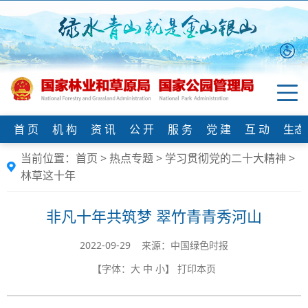
首 页
机 构
资 讯
公 开
服 务
党 建
互 动
生态
当前位置：
首页
>
热点专题
>
学习贯彻党的二十大精神
>
林草这十年
非凡十年共筑梦 翠竹青青秀河山
2022-09-29 来源：中国绿色时报
【字体：
大
中
小
】
打印本页