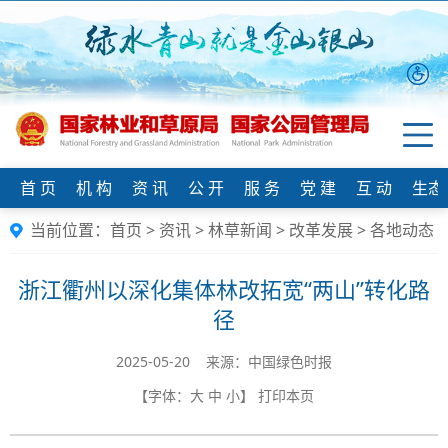
首 页
机 构
资 讯
公 开
服 务
党 建
互 动
生态
当前位置：
首页
>
资讯
>
林草新闻
>
改革发展
>
各地动态
浙江衢州以深化集体林改拓宽“两山”转化路
径
2025-05-20 来源：中国绿色时报
【字体：
大
中
小
】
打印本页