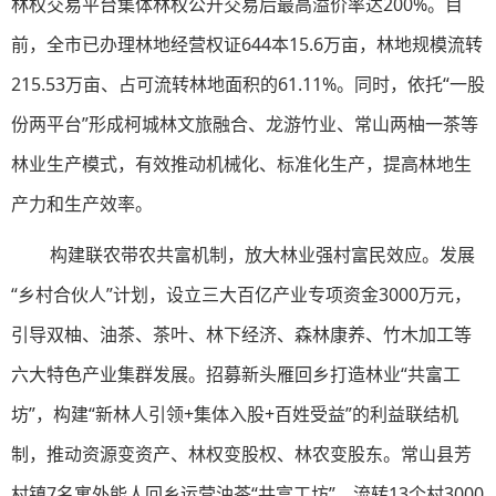
林权交易平台集体林权公开交易后最高溢价率达200%。目
前，全市已办理林地经营权证644本15.6万亩，林地规模流转
215.53万亩、占可流转林地面积的61.11%。同时，依托“一股
份两平台”形成柯城林文旅融合、龙游竹业、常山两柚一茶等
林业生产模式，有效推动机械化、标准化生产，提高林地生
产力和生产效率。
构建联农带农共富机制，放大林业强村富民效应。发展
“乡村合伙人”计划，设立三大百亿产业专项资金3000万元，
引导双柚、油茶、茶叶、林下经济、森林康养、竹木加工等
六大特色产业集群发展。招募新头雁回乡打造林业“共富工
坊”，构建“新林人引领+集体入股+百姓受益”的利益联结机
制，推动资源变资产、林权变股权、林农变股东。常山县芳
村镇7名寓外能人回乡运营油茶“共富工坊”，流转13个村3000