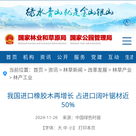
首 页
机 构
资 讯
公 开
服 务
党 建
互 动
生态
当前位置：
首页
>
资讯
>
林草新闻
>
改革发展
>
林草产业
>
林产工业
我国进口橡胶木再增长 占进口阔叶锯材近
50%
2024-11-26 来源：中国绿色时报
【字体：
大
中
小
】
打印本页