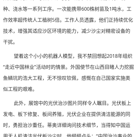
种、浇水等一系列工序。一次能携带600株树苗及1吨水，工
作效率超传统人工植树5倍。工作人员透露，他们正持续优化
技术，增强其适应沙区环境的能力，减少沙尘对精密设备的
干扰。
望着这个小小的机器人模型，我不禁回想起2018年组织
“走近中国林业”活动时的情景。外国使节在山西目睹人力挖掘
鱼鳞坑的浩大工程，无不惊叹钦佩，感慨在自己国家实施类
似工程的艰难。
此外，展馆中的光伏治沙图片同样令人瞩目。光伏板上
发电、板下修复、板间养殖，光伏企业在提供清洁能源的同
时，勇担治沙重任。蒂奥详细询问技术细节，当得知中国运
用无人机清洁光伏板沙尘时，他频频点头：“中国治沙事业的