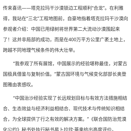
传来喜讯——塔克拉玛干沙漠锁边工程顺利“合龙”。在利雅
得，我站在“三北”工程地图前，自豪地指着塔克拉玛干沙漠向
参观者介绍：中国已用绿树将世界第二大流动沙漠围起来
了！这并非局部的成功，而是在400万平方公里广袤土地上，
跨越不同地理气候条件的伟大壮举。
“我参观了所有展馆，中国展示的经验堪称最佳，对蒙古
国极具借鉴与复制价值。”蒙古国环境与气候变化部部长奥登
图雅由衷感叹。
“中国治沙经验实现了长远规划目标与有效方法措施相结
合、生态效益与经济利益相结合、现代技术与传统知识相结
合，为全球提供了行之有效的解决方案。”《联合国防治荒漠
化公约》秘书处执行秘书易卜拉欣·蒂奥给出高度评价。