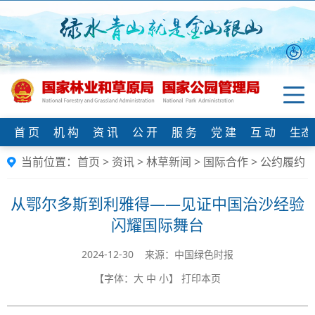
首 页
机 构
资 讯
公 开
服 务
党 建
互 动
生态
当前位置：
首页
>
资讯
>
林草新闻
>
国际合作
>
公约履约
从鄂尔多斯到利雅得——见证中国治沙经验
闪耀国际舞台
2024-12-30 来源：中国绿色时报
【字体：
大
中
小
】
打印本页