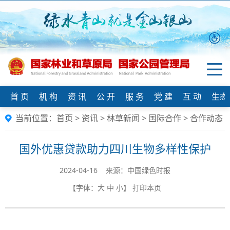
首 页
机 构
资 讯
公 开
服 务
党 建
互 动
生态
当前位置：
首页
>
资讯
>
林草新闻
>
国际合作
>
合作动态
国外优惠贷款助力四川生物多样性保护
2024-04-16 来源：中国绿色时报
【字体：
大
中
小
】
打印本页