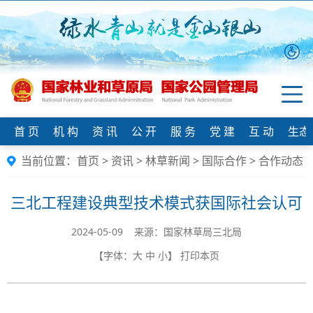
首 页
机 构
资 讯
公 开
服 务
党 建
互 动
生态
当前位置：
首页
>
资讯
>
林草新闻
>
国际合作
>
合作动态
三北工程建设典型技术模式获国际社会认可
2024-05-09 来源：国家林草局三北局
【字体：
大
中
小
】
打印本页