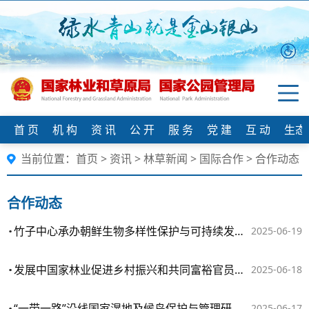
首 页
机 构
资 讯
公 开
服 务
党 建
互 动
生态
当前位置：
首页
>
资讯
>
林草新闻
>
国际合作
>
合作动态
合作动态
竹子中心承办朝鲜生物多样性保护与可持续发展培训班
2025-06-19
发展中国家林业促进乡村振兴和共同富裕官员研修班在杭开班
2025-06-18
“一带一路”沿线国家湿地及候鸟保护与管理研修班举办
2025-06-17