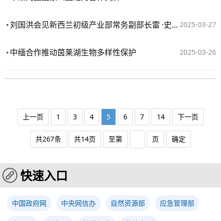
​刘国洪会见新西兰初级产业部常务副部长雷 ·史密斯
2025-03-27
中缅合作推动茵莱湖生物多样性保护
2025-03-26
上一页
1
3
4
5
6
7
14
下一页
共267条
共14页
至第
页
确定
快速入口
中国政府网
中央网信办
自然资源部
应急管理部