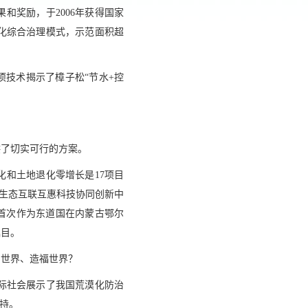
和奖励，于2006年获得国家
化综合治理模式，示范面积超
项技术揭示了樟子松“节水+控
供了切实可行的方案。
漠化和土地退化零增长是17项目
”生态互联互惠科技协同创新中
国首次作为东道国在内蒙古鄂尔
瞩目。
向世界、造福世界？
际社会展示了我国荒漠化防治
持。