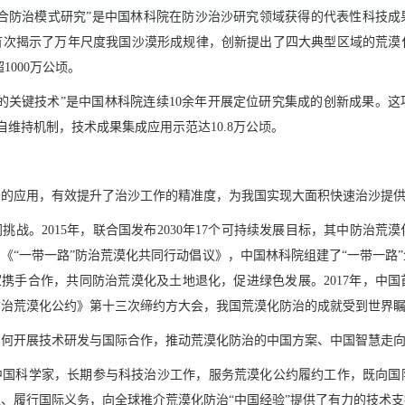
合防治模式研究”是中国林科院在防沙治沙研究领域获得的代表性科技成果
首次揭示了万年尺度我国沙漠形成规律，创新提出了四大典型区域的荒漠
1000万公顷。
的关键技术”是中国林科院连续10余年开展定位研究集成的创新成果。这
自维持机制，技术成果集成应用示范达10.8万公顷。
法的应用，有效提升了治沙工作的精准度，为我国实现大面积快速治沙提
挑战。2015年，联合国发布2030年17个可持续发展目标，其中防治荒
布了《“一带一路”防治荒漠化共同行动倡议》，中国林科院组建了“一带一路
家携手合作，共同防治荒漠化及土地退化，促进绿色发展。2017年，中
防治荒漠化公约》第十三次缔约方大会，我国荒漠化防治的成就受到世界
如何开展技术研发与国际合作，推动荒漠化防治的中国方案、中国智慧走
中国科学家，长期参与科技治沙工作，服务荒漠化公约履约工作，既向国
、履行国际义务，向全球推介荒漠化防治“中国经验”提供了有力的技术支