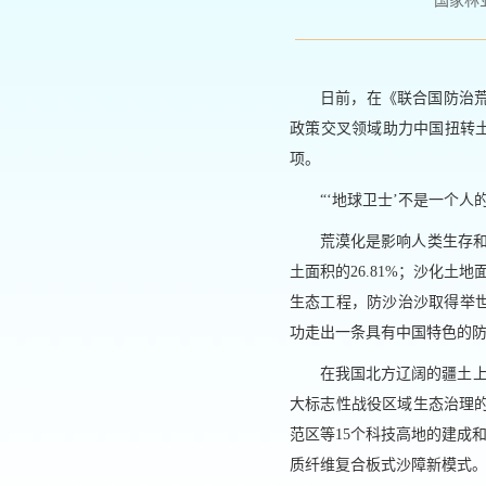
国家林业和
日前，在《联合国防治
政策交叉领域助力中国扭转土
项。
“‘地球卫士’不是一个
荒漠化是影响人类生存和
土面积的26.81%；沙化土
生态工程，防沙治沙取得举世
功走出一条具有中国特色的
在我国北方辽阔的疆土上
大标志性战役区域生态治理
范区等15个科技高地的建成和
质纤维复合板式沙障新模式