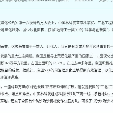
草原局政府网 http://www.forestry.gov.cn
2025-01-20
来源：
荒漠化公约》第十六次缔约方大会上，中国林科院首席科学家、三北工程
地退化趋势、减少沙化面积，获得“地球卫士奖”中的“科学与创新奖”
人的荣誉，这项荣誉属于一群人、几代人，我只是有幸成为参与这项事业的
发展的重大生态问题。我国是世界上荒漠化最严重的国家之一，荒漠化土
地面积168万平方公里，占国土面积的17.58%。在过去40多年里，我国积极
瞩目的成就。据统计，我国53%的可治理沙化土地得到有效治理，沙化土
防沙治沙道路。
，一座绵延万里的“绿色长城”正不断延伸和扩展，这就是我国的“三北”工
的卡点、堵点和难点，中国林科院组成科技特派队下沉一线、承包地块，
落地。建立了全国首个防沙治沙机械化作业服务队，研发了“光伏+治沙”林
。