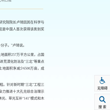
光明日报
研究院院长卢琦因其在科学与
，这是中国人首次获得该类别奖
一分子。”卢琦说。
地面积257万平方公里，占国
推进荒漠化防治及“三北”等重点
地面积净减少6500万亩，成
程。针对新时期“三北”工程三
无障碍
全力推进十大孔兑综合治理示
光、草光互补“141”模式和木
搜 索