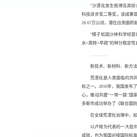
“沙漠化发生规律及其综
科技进步奖二等奖。该成果
26.67万公顷，潜在应用面积超
“樟子松固沙林科学经营
水+周转+早疏”的林分稳定性
…………
新技术、新材料、新方
荒漠化是人类面临的共同
标之一。2016年，我国发
心，推动共建“一带一路”国
多斯市成功举办了《联合国
在全球荒漠化治理中，
以卢琦为代表的一大批
成效，也为我国对接国际标准