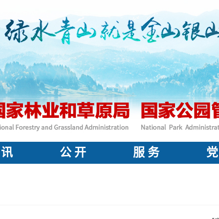
 讯
公 开
服 务
党