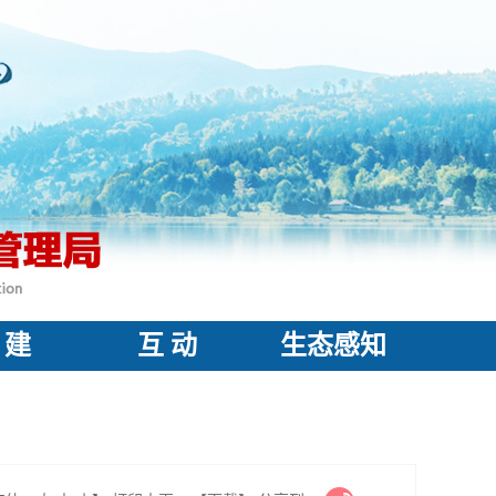
 建
互 动
生态感知