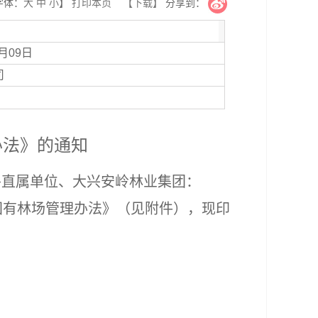
字体：
大
中
小
】
打印本页
【下载】
分享到：
0月09日
司
办法》的通知
各直属单位、大兴安岭林业集团
：
国有林场管理办法》（见附件），现印