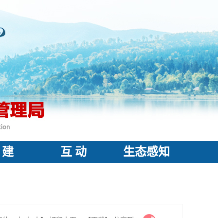
 建
互 动
生态感知