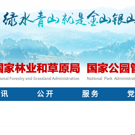
 讯
公 开
服 务
党