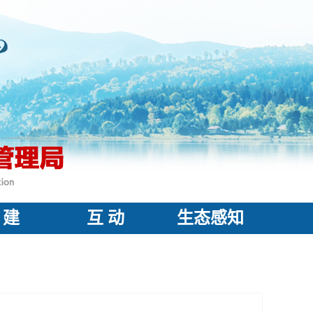
 建
互 动
生态感知