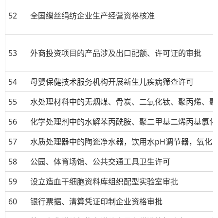
52
全国缫丝绢纺企业生产经营资格核准
53
外商投资项目的产品涉及出口配额、许可证的审批
54
母婴保健技术服务机构开展新生儿疾病筛查许可
55
水处理材料中的无烟煤、骨炭、二氧化钛、聚丙烯、聚
56
化学处理剂中的水解苯丙酰胺、聚二甲基二烯丙基氯化
57
水质处理器中的陶瓷净水器，饮用水
pH
调节器，氧化
58
公园、体育场馆、公共交通工具卫生许可
59
设立造血干细胞资料库组织配型实验室审批
60
银行票据、清算凭证印制企业资格审批