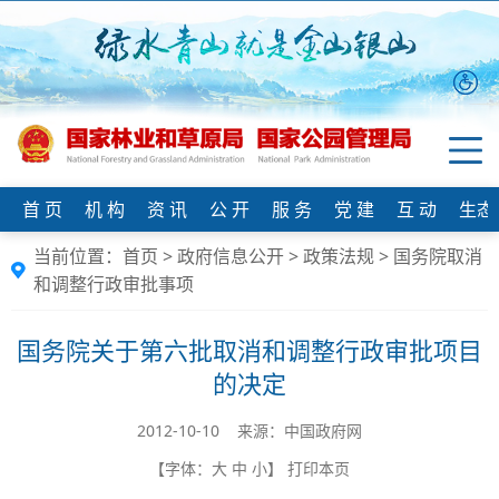
首 页
机 构
资 讯
公 开
服 务
党 建
互 动
生态
当前位置：
首页
>
政府信息公开
>
政策法规
>
国务院取消
和调整行政审批事项
国务院关于第六批取消和调整行政审批项目
的决定
2012-10-10 来源：中国政府网
【字体：
大
中
小
】
打印本页