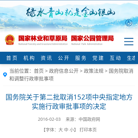
首 页
机 构
资 讯
公 开
服 务
党 建
互 动
生态
当前位置：
首页
>
政府信息公开
>
政策法规
>
国务院取消
和调整行政审批事项
国务院关于第二批取消152项中央指定地方
实施行政审批事项的决定
2016-02-03 来源：中国政府网
【字体：
大
中
小
】
打印本页