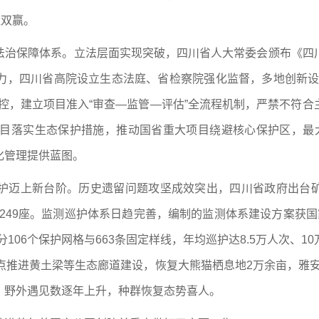
值双赢。
法治保障体系。立法层面实现突破，四川省人大常委会颁布《四
力，四川省高院设立生态法庭、省检察院强化监督，多地创新设
控，建立项目准入“审查—监管—评估”全流程机制，严禁不符
项目落实生态保护措施，推动国省重大项目绕避核心保护区，最
化管理提供蓝图。
护迈上新台阶。历史遗留问题攻坚成效突出，四川省政府出台矿业
退出249座。监测巡护体系日趋完善，编制的监测体系建设方案获
分106个保护网格与663条固定样线，年均巡护达8.5万人次、
点推进黄土梁等生态廊道建设，恢复大熊猫栖息地2万余亩，雅安
，野外遇见数逐年上升，种群恢复态势喜人。