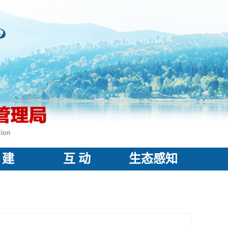
 建
互 动
生态感知