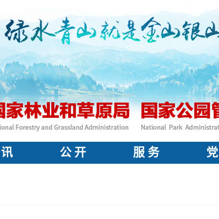
 讯
公 开
服 务
党