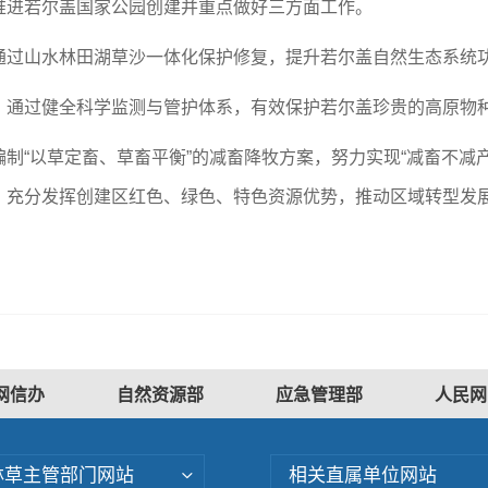
推进若尔盖国家公园创建并重点做好三方面工作。
通过山水林田湖草沙一体化保护修复，提升若尔盖自然生态系统
，通过健全科学监测与管护体系，有效保护若尔盖珍贵的高原物
制“以草定畜、草畜平衡”的减畜降牧方案，努力实现“减畜不减
，充分发挥创建区红色、绿色、特色资源优势，推动区域转型发
网信办
自然资源部
应急管理部
人民网
林草主管部门网站
相关直属单位网站