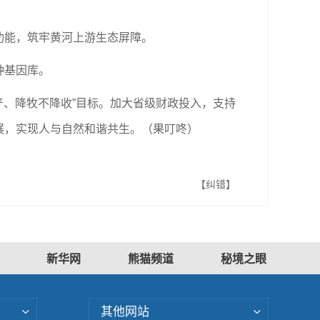
功能，筑牢黄河上游生态屏障。
种基因库。
产、降牧不降收”目标。加大省级财政投入，支持
展，实现人与自然和谐共生。（果叮咚）
【纠错】
新华网
熊猫频道
秘境之眼
其他网站