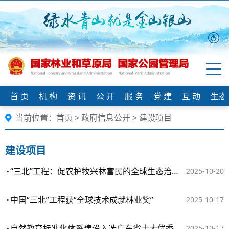
首 页
机 构
资 讯
公 开
服 务
党 建
互 动
生态
当前位置：
首页
>
政府信息公开
>
建设项目
建设项目
“三北”工程：促农护牧兴林富民的全球生态治理典范
2025-10-20
中国“三北”工程获“全球技术成就林业奖”
2025-10-17
自然教育标准化体系建设入选广东省十大优秀案例
2025-10-17