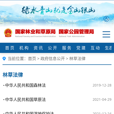
首 页
机 构
资 讯
公 开
服 务
党 建
互 动
生态
当前位置：
首页
>
政府信息公开
>
林草法律
林草法律
中华人民共和国森林法
2019-12-28
中华人民共和国草原法
2021-04-29
中华人民共和国湿地保护法
2021-12-24