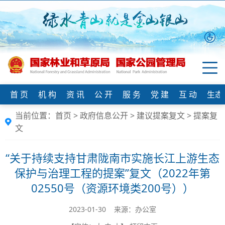
首 页
机 构
资 讯
公 开
服 务
党 建
互 动
生态
当前位置：
首页
>
政府信息公开
>
建议提案复文
>
提案复
文
“关于持续支持甘肃陇南市实施长江上游生态
保护与治理工程的提案”复文（2022年第
02550号（资源环境类200号））
2023-01-30 来源：办公室