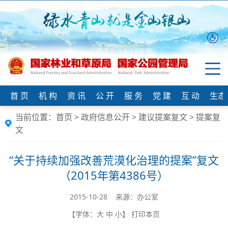
首 页
机 构
资 讯
公 开
服 务
党 建
互 动
生态
当前位置：
首页
>
政府信息公开
>
建议提案复文
>
提案复
文
“关于持续加强改善荒漠化治理的提案”复文
（2015年第4386号）
2015-10-28 来源：办公室
【字体：
大
中
小
】
打印本页