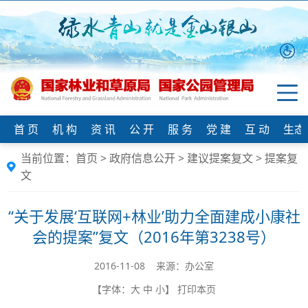
首 页
机 构
资 讯
公 开
服 务
党 建
互 动
生态
当前位置：
首页
>
政府信息公开
>
建议提案复文
>
提案复
文
“关于发展‘互联网+林业’助力全面建成小康社
会的提案”复文（2016年第3238号）
2016-11-08 来源：办公室
【字体：
大
中
小
】
打印本页