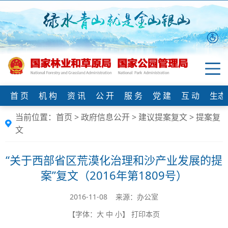
首 页
机 构
资 讯
公 开
服 务
党 建
互 动
生态
当前位置：
首页
>
政府信息公开
>
建议提案复文
>
提案复
文
“关于西部省区荒漠化治理和沙产业发展的提
案”复文（2016年第1809号）
2016-11-08 来源：办公室
【字体：
大
中
小
】
打印本页