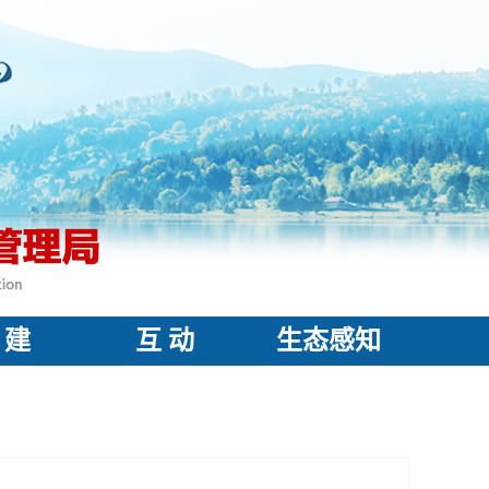
 建
互 动
生态感知