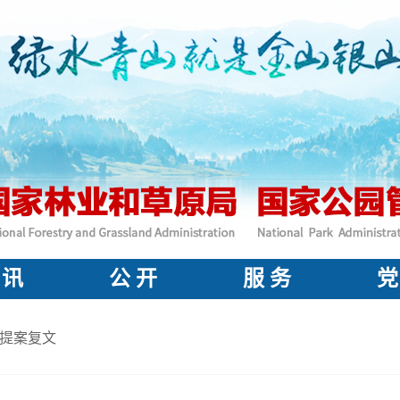
 讯
公 开
服 务
党
提案复文