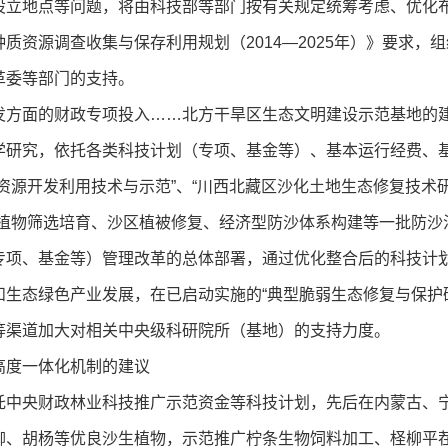
设立地点等问题，将由科技部等部门按有关规定统筹考虑、优化
质资源调查收集与保存利用规划（2014—2025年）》要求，
革委等部门的支持。
方面的财政专项投入……北方干旱区生态文明建设示范基地的
究，依托各类科技计划（专项、基金等）、基本运行经费、基
资源开发利用技术与示范”、“川西北藏区沙化土地生态修复技术研
植物筛选培育、沙区植被修复、经济型防沙体系构建等一批防沙治
专项、基金等）管理改革的总体部署，通过优化整合后的科技计
生态绿色产业发展，在已启动实施的“典型脆弱生态修复与保护
等渠道加大对相关中央级科研院所（基地）的支持力度。
度一体化机制的建议
央财政林业科技推广示范资金等科技计划，先后在内蒙古、宁
柳、胡杨等优良沙生植物，示范推广柠条生物饲料加工、柽柳平