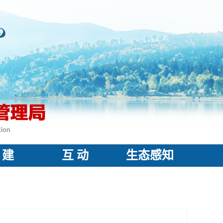
 建
互 动
生态感知