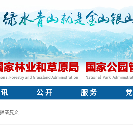
 讯
公 开
服 务
党
提案复文