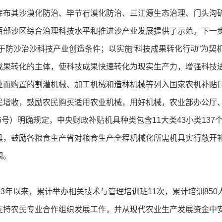
库布其沙漠化防治、毕节石漠化防治、三江源生态治理、门头沟
西部沙区综合治理科技水平和推进沙产业发展提供了示范。下一步
于防沙治沙科技产业创造条件；以实施“科技成果转化行动”为契
成果转化的主体，使科技成果快速转化为现实生产力，增强科技
而购置的割灌机械、加工机械和造林机械等列入国家农机补贴目
，鼓励农民购买适用农业机械，用好机械，农业部办公厅、财政
6号）明确规定，中央财政补贴机具种类包含11大类43小类13
具，鼓励各粮食主产省对粮食生产全程机械化所需机具实行敞开
围。
年以来，累计举办相关技术与管理培训班11次，累计培训85
支持农民专业合作组织发展工作，并从现代农业生产发展资金中安