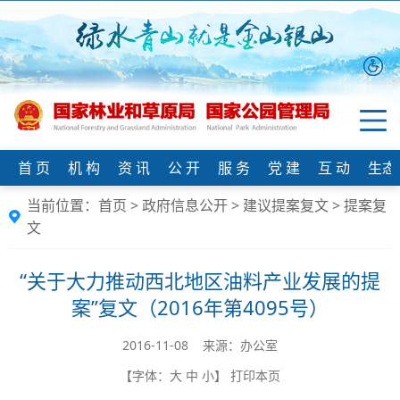
首 页
机 构
资 讯
公 开
服 务
党 建
互 动
生态
当前位置：
首页
>
政府信息公开
>
建议提案复文
>
提案复
文
“关于大力推动西北地区油料产业发展的提
案”复文（2016年第4095号）
2016-11-08 来源：办公室
【字体：
大
中
小
】
打印本页