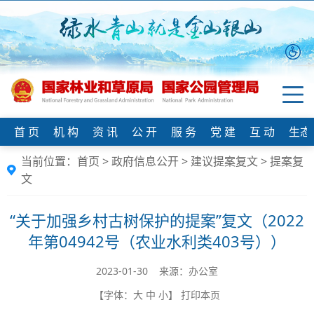
首 页
机 构
资 讯
公 开
服 务
党 建
互 动
生态
当前位置：
首页
>
政府信息公开
>
建议提案复文
>
提案复
文
“关于加强乡村古树保护的提案”复文（2022
年第04942号（农业水利类403号））
2023-01-30 来源：办公室
【字体：
大
中
小
】
打印本页