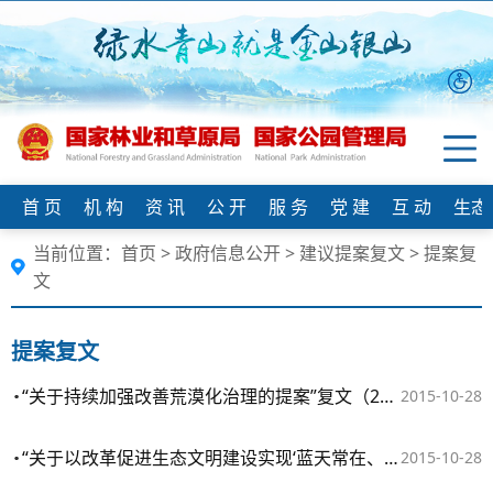
首 页
机 构
资 讯
公 开
服 务
党 建
互 动
生态
当前位置：
首页
>
政府信息公开
>
建议提案复文
>
提案复
文
提案复文
“关于持续加强改善荒漠化治理的提案”复文（2015年第4386号）
2015-10-28
“关于以改革促进生态文明建设实现‘蓝天常在、绿水长流、永续发展’的提案”复文（2015年第4344号）
2015-10-28