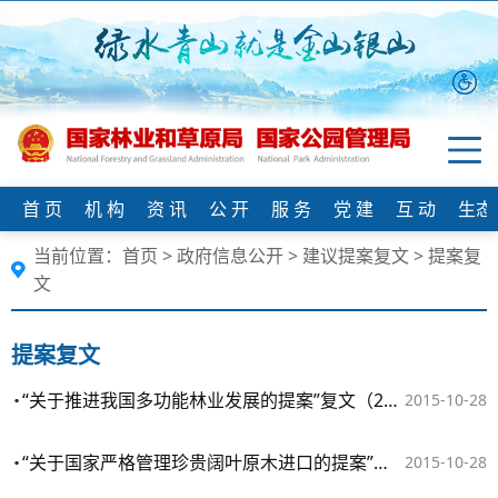
首 页
机 构
资 讯
公 开
服 务
党 建
互 动
生态
当前位置：
首页
>
政府信息公开
>
建议提案复文
>
提案复
文
提案复文
“关于推进我国多功能林业发展的提案”复文（2015年第0259号）
2015-10-28
“关于国家严格管理珍贵阔叶原木进口的提案”复文（2015年第0255号）
2015-10-28