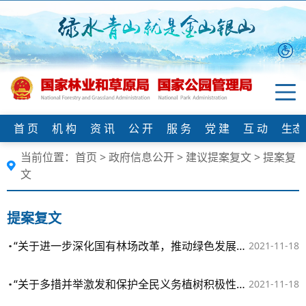
首 页
机 构
资 讯
公 开
服 务
党 建
互 动
生态
当前位置：
首页
>
政府信息公开
>
建议提案复文
>
提案复
文
提案复文
“关于进一步深化国有林场改革，推动绿色发展的提案”复文（2021年第0155号（农林水利类007号））
2021-11-18
“关于多措并举激发和保护全民义务植树积极性的提案”复文（2021年第0007号（资源环境类001号））
2021-11-18