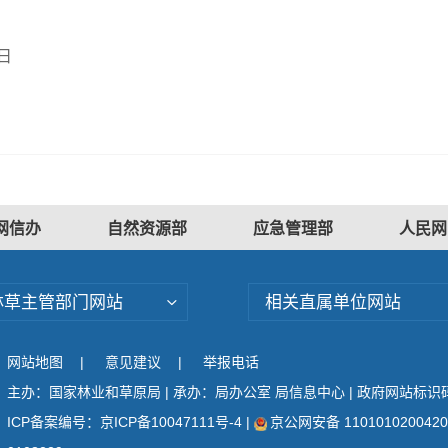
日
网信办
自然资源部
应急管理部
人民网
林草主管部门网站
相关直属单位网站
网站地图
|
意见建议
|
举报电话
主办：国家林业和草原局 | 承办：局办公室 局信息中心 | 政府网站标识码：
ICP备案编号：京ICP备10047111号-4
|
京公网安备 110101020042