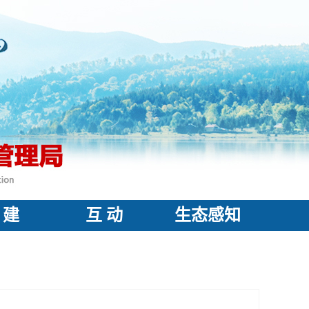
 建
互 动
生态感知