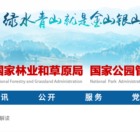
 讯
公 开
服 务
党
解读