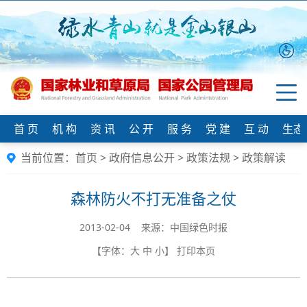
首 页
机 构
资 讯
公 开
服 务
党 建
互 动
生态
当前位置：
首页
>
政府信息公开
>
政策法规
>
政策解读
森林防火不打无准备之仗
2013-02-04 来源：中国绿色时报
【字体：
大
中
小
】
打印本页