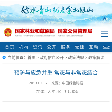
首 页
机 构
资 讯
公 开
服 务
党 建
互 动
生态
当前位置：
首页
>
政府信息公开
>
政策法规
>
政策解读
预防与应急并重 常态与非常态结合
2013-02-07 来源：中国绿色时报
【字体：
大
中
小
】
打印本页